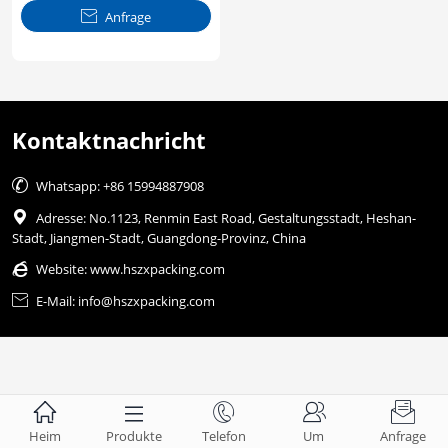

Anfrage
Kontaktnachricht

Whatsapp: +86 15994887908

Adresse: No.1123, Renmin East Road, Gestaltungsstadt, Heshan-
Stadt, Jiangmen-Stadt, Guangdong-Provinz, China

Website:
www.hszxpacking.com

E-Mail: info@hszxpacking.com





Heim
Produkte
Telefon
Um
Anfrage