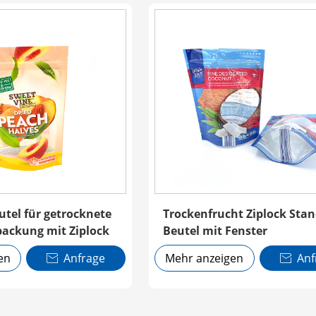
utel für getrocknete
Trockenfrucht Ziplock Sta
packung mit Ziplock
Beutel mit Fenster
en
Anfrage
Mehr anzeigen
Anf

