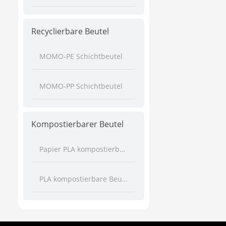
Recyclierbare Beutel
MOMO-PE Schichtbeutel
MOMO-PP Schichtbeutel
Kompostierbarer Beutel
Papier PLA kompostierbare Beutel
PLA kompostierbare Beutel