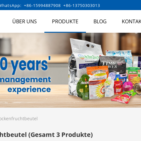
hatsApp: +86-15994887908 +86-13750303013
ÜBER UNS
PRODUKTE
BLOG
KONTAK
ockenfruchtbeutel
chtbeutel
(Gesamt 3 Produkte)