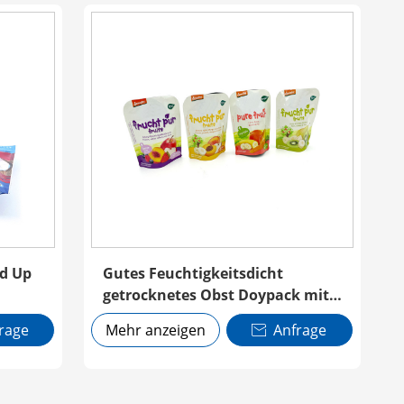
nd Up
Gutes Feuchtigkeitsdicht
getrocknetes Obst Doypack mit
Reißverschluss
rage
Mehr anzeigen
Anfrage
