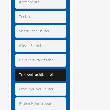
Kaffeebeutel
Teebeutel
Snack Food Beutel
Nüsse Beutel
Haustierfuttertasche
Trockenfruchtbeutel
Proteinpulver Beutel
Braten Hühnerbeutel