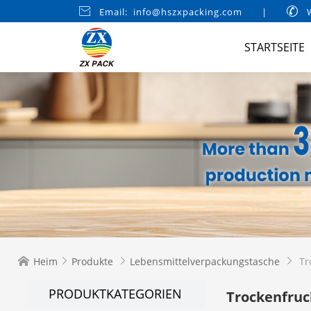

Email: info@hszxpacking.com
|

W
STARTSEITE
Heim
Produkte
Lebensmittelverpackungstasche
Tr




PRODUKTKATEGORIEN
Trockenfru