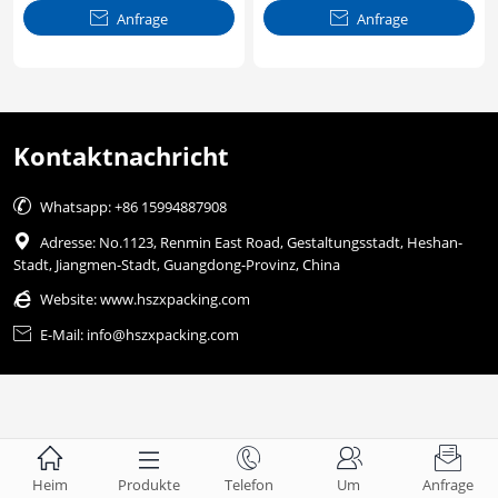
Reißverschluss

Anfrage

Anfrage
Kontaktnachricht

Whatsapp: +86 15994887908

Adresse: No.1123, Renmin East Road, Gestaltungsstadt, Heshan-
Stadt, Jiangmen-Stadt, Guangdong-Provinz, China

Website:
www.hszxpacking.com

E-Mail: info@hszxpacking.com





Heim
Produkte
Telefon
Um
Anfrage