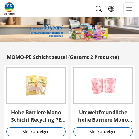
Op
Me
MOMO-PE Schichtbeutel
(Gesamt 2 Produkte)
Hohe Barriere Mono
Umweltfreundliche
Schicht Recycling PE
hohe Barriere Mono
Beutel mit
Schicht Recycling PE
Mehr anzeigen
Mehr anzeigen
Reißverschluss
Beutel mit