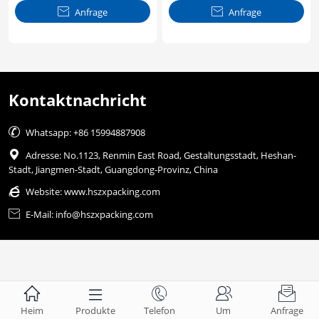

Anfrage

Anfrage
Kontaktnachricht

Whatsapp: +86 15994887908

Adresse: No.1123, Renmin East Road, Gestaltungsstadt, Heshan-
Stadt, Jiangmen-Stadt, Guangdong-Provinz, China

Website:
www.hszxpacking.com

E-Mail: info@hszxpacking.com





Heim
Produkte
Telefon
Um
Anfrage