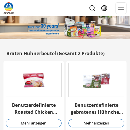
Op
Me
Braten Hühnerbeutel
(Gesamt 2 Produkte)
Benutzerdefinierte
Benutzerdefinierte
Roasted Chicken
gebratenes Hühnchen
Reißverschluss Stand-
Verpackungsbeutel mit
Mehr anzeigen
Mehr anzeigen
up Beutel
Reißverschluss