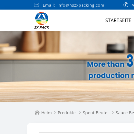

Email: info@hszxpacking.com
|

W
STARTSEITE
Heim
Produkte
Spout Beutel
Sauce Be



