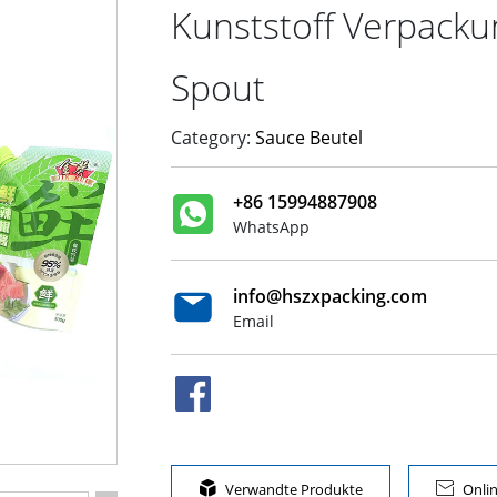
Kunststoff Verpacku
Spout
Category:
Sauce Beutel
+86 15994887908
WhatsApp
info@hszxpacking.com
Email

Verwandte Produkte

Onli