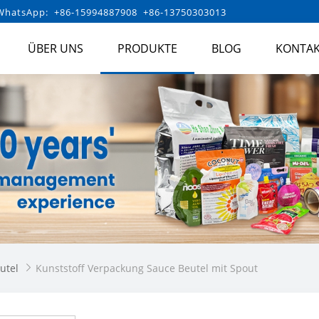
hatsApp: +86-15994887908 +86-13750303013
ÜBER UNS
PRODUKTE
BLOG
KONTAK
utel
Kunststoff Verpackung Sauce Beutel mit Spout
