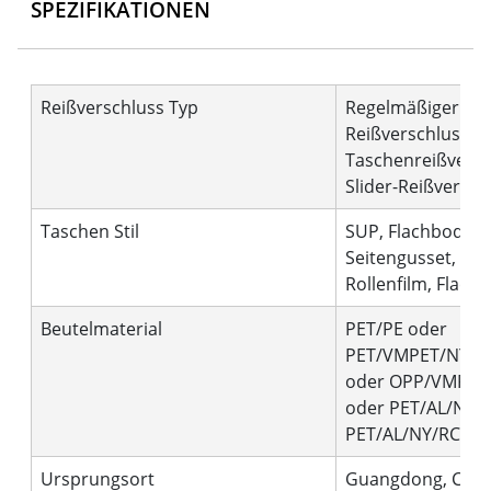
SPEZIFIKATIONEN
Reißverschluss Typ
Regelmäßiger
Reißverschluss,
Taschenreißversc
Slider-Reißversch
Taschen Stil
SUP, Flachboden,
Seitengusset,
Rollenfilm, Flach
Beutelmaterial
PET/PE oder
PET/VMPET/NY/P
oder OPP/VMPET
oder PET/AL/NY/P
PET/AL/NY/RCPP, 
Ursprungsort
Guangdong, Chin