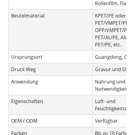
Rollenfilm, Flach
Beutelmaterial
KPET/PE oder
PET/VMPET/PE o
OPP/VMPET/PE o
PET/AL/PE, Alox
PET/PE, etc.
Ursprungsort
Guangdong, Chin
Druck Weg
Gravur und Digita
Anwendung
Nahrung und tägl
Notwendigkeiten
Eigenschaften
Luft- und
Feuchtigkeitsdich
OEM / ODM
Verfügbar
Farben
Bis zu 10 Farben